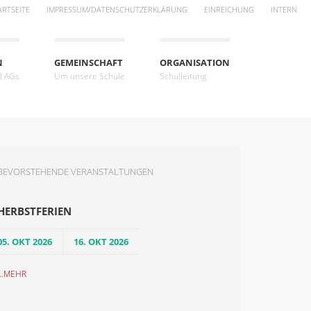
ARTSEITE
IMPRESSUM/DATENSCHUTZERKLÄRUNG
EINREICHUNG
INTERN
N
GEMEINSCHAFT
ORGANISATION
d AGs
Um unsere Schule
Schulleitung
BEVORSTEHENDE VERANSTALTUNGEN
HERBSTFERIEN
05. OKT 2026
16. OKT 2026
..
MEHR