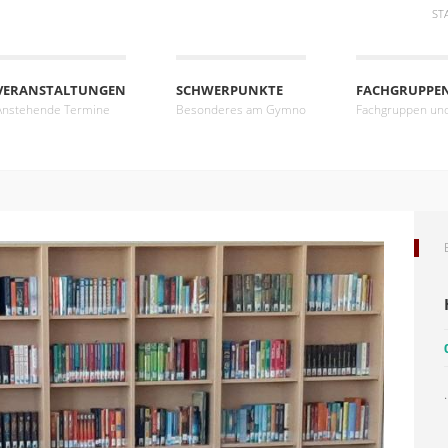
ST
VERANSTALTUNGEN
SCHWERPUNKTE
FACHGRUPPE
Anstehende Termine
Besonderes am Gymno
Fachgruppen un
.