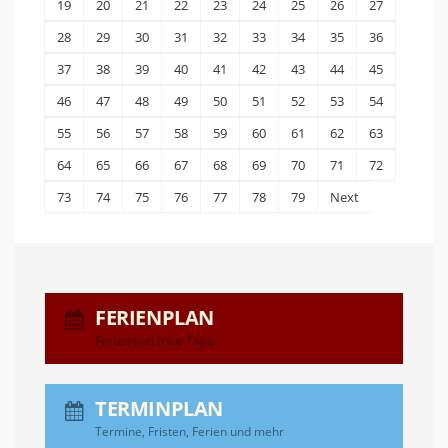
19
20
21
22
23
24
25
26
27
28
29
30
31
32
33
34
35
36
37
38
39
40
41
42
43
44
45
46
47
48
49
50
51
52
53
54
55
56
57
58
59
60
61
62
63
64
65
66
67
68
69
70
71
72
73
74
75
76
77
78
79
Next
FERIENPLAN
Ferien und freie Tage
TERMINPLAN
Termine, Fristen, Ferien und mehr