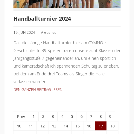
Handballturnier 2024
19. JUN 2024
Aktuelles
Das diesjährige Handballturnier hier am GYMNO ist
Geschichte. In 39 Spielen traten unsere acht Klassen der
Jahrgangsstufe 7 gegeneinander an, um einen sportlich
und kameradschaftlich spannenden Schultag zu erleben,
bei dem am Ende drei Teams als Sieger die Halle
verlassen würden.
DEN GANZEN BEITRAG LESEN
Prev
1
2
3
4
5
6
7
8
9
10
11
12
13
14
15
16
17
18