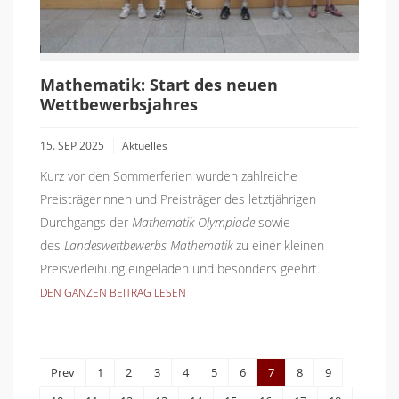
Mathematik: Start des neuen
Wettbewerbsjahres
15. SEP 2025
Aktuelles
Kurz vor den Sommerferien wurden zahlreiche
Preisträgerinnen und Preisträger des letztjährigen
Durchgangs der
Mathematik-Olympiade
sowie
des
Landeswettbewerbs Mathematik
zu einer kleinen
Preisverleihung eingeladen und besonders geehrt.
DEN GANZEN BEITRAG LESEN
Prev
1
2
3
4
5
6
7
8
9