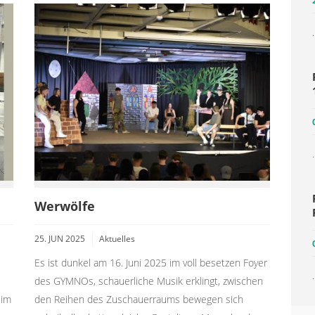
.
.
Werwölfe
25. JUN 2025
Aktuelles
Es ist dunkel am 16. Juni 2025 im voll besetzen Foyer
.
des GYMNOs, schauerliche Musik erklingt, zwischen
den Reihen des Zuschauerraums bewegen sich
eim