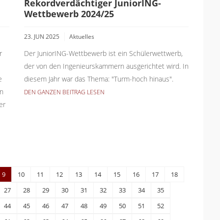
Rekordverdächtiger JuniorING-
Wettbewerb 2024/25
23. JUN 2025
Aktuelles
r
Der JuniorING-Wettbewerb ist ein Schülerwettwerb,
der von den Ingenieurskammern ausgerichtet wird. In
e
diesem Jahr war das Thema: "Turm-hoch hinaus".
en
DEN GANZEN BEITRAG LESEN
er
9
10
11
12
13
14
15
16
17
18
27
28
29
30
31
32
33
34
35
44
45
46
47
48
49
50
51
52