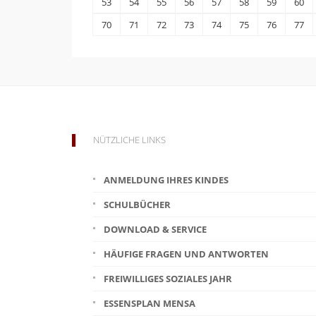
53
54
55
56
57
58
59
60
70
71
72
73
74
75
76
77
NÜTZLICHE LINKS
ANMELDUNG IHRES KINDES
SCHULBÜCHER
DOWNLOAD & SERVICE
HÄUFIGE FRAGEN UND ANTWORTEN
FREIWILLIGES SOZIALES JAHR
ESSENSPLAN MENSA