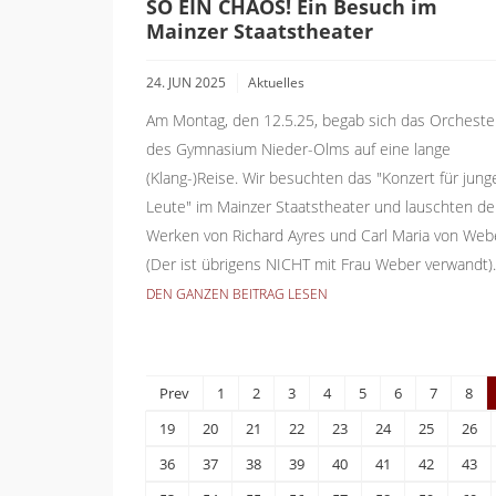
SO EIN CHAOS! Ein Besuch im
Mainzer Staatstheater
24. JUN 2025
Aktuelles
Am Montag, den 12.5.25, begab sich das Orcheste
des Gymnasium Nieder-Olms auf eine lange
(Klang-)Reise. Wir besuchten das "Konzert für jung
Leute" im Mainzer Staatstheater und lauschten d
Werken von Richard Ayres und Carl Maria von Web
(Der ist übrigens NICHT mit Frau Weber verwandt).
DEN GANZEN BEITRAG LESEN
Prev
1
2
3
4
5
6
7
8
19
20
21
22
23
24
25
26
36
37
38
39
40
41
42
43