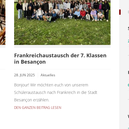
.
Frankreichaustausch der 7. Klassen
in Besançon
28. JUN 2025
Aktuelles
Bonjour! Wir möchten euch von unserem
Schüleraustausch nach Frankreich in die Stadt
.
Besançon erzählen.
DEN GANZEN BEITRAG LESEN