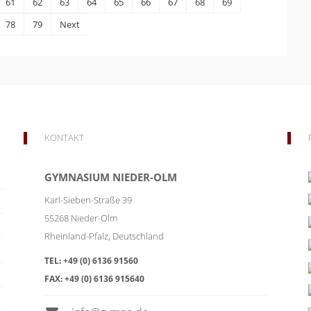
61
62
63
64
65
66
67
68
69
78
79
Next
KONTAKT
GYMNASIUM NIEDER-OLM
Karl-Sieben-Straße 39
55268
Nieder-Olm
Rheinland-Pfalz
,
Deutschland
TEL:
+49 (0) 6136 91560
FAX:
+49 (0) 6136 915640