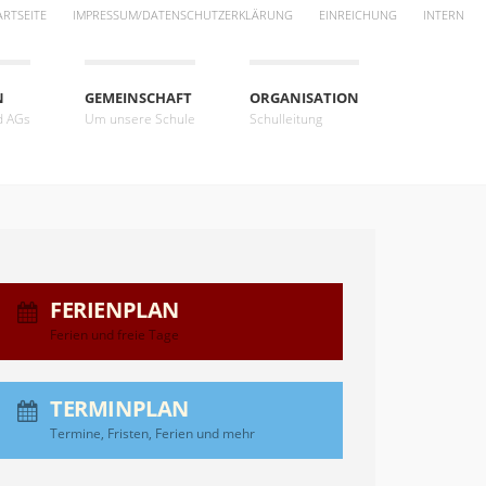
ARTSEITE
IMPRESSUM/DATENSCHUTZERKLÄRUNG
EINREICHUNG
INTERN
N
GEMEINSCHAFT
ORGANISATION
d AGs
Um unsere Schule
Schulleitung
FERIENPLAN
Ferien und freie Tage
TERMINPLAN
Termine, Fristen, Ferien und mehr