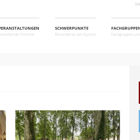
ST
VERANSTALTUNGEN
SCHWERPUNKTE
FACHGRUPPE
Anstehende Termine
Besonderes am Gymno
Fachgruppen un