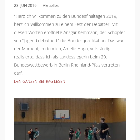
23. JUN 2019
Aktuelles
"Herzlich willkommen zu den Bundesfinaltagen 2019,
herzlich Willkommen zu einem Fest der Debatte!" Mit
diesen Worten eröffnete Ansgar Kemmann, der Schöpfer
von "Jugend debattiert" die Bundesqualifikation. Das war
der Moment, in dem ich, Amelie Hugo, vollständig
realisierte, dass ich als Landessiegerin beim 20.
Bundeswettbewerb in Berlin Rheinland-Pfalz vertreten
darf!
DEN GANZEN BEITRAG LESEN