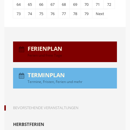
64
65
66
67
68
69
70
71
72
73
74
75
76
77
78
79
Next
FERIENPLAN
Ferien und freie Tage
TERMINPLAN
Termine, Fristen, Ferien und mehr
BEVORSTEHENDE VERANSTALTUNGEN
HERBSTFERIEN