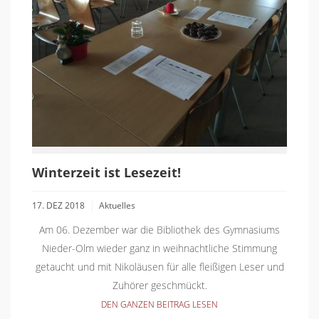
Winterzeit ist Lesezeit!
17. DEZ 2018
Aktuelles
Am 06. Dezember war die Bibliothek des Gymnasiums
Nieder-Olm wieder ganz in weihnachtliche Stimmung
getaucht und mit Nikoläusen für alle fleißigen Leser und
Zuhörer geschmückt.
DEN GANZEN BEITRAG LESEN