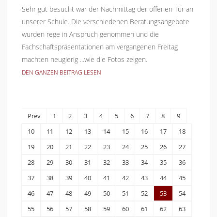
Sehr gut besucht war der Nachmittag der offenen Tür an
unserer Schule. Die verschiedenen Beratungsangebote
wurden rege in Anspruch genommen und die
Fachschaftspräsentationen am vergangenen Freitag
machten neugierig ...wie die Fotos zeigen.
DEN GANZEN BEITRAG LESEN
Prev
1
2
3
4
5
6
7
8
9
10
11
12
13
14
15
16
17
18
19
20
21
22
23
24
25
26
27
28
29
30
31
32
33
34
35
36
37
38
39
40
41
42
43
44
45
46
47
48
49
50
51
52
53
54
55
56
57
58
59
60
61
62
63